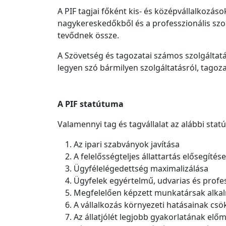
A PIF tagjai főként kis- és középvállalkozás
nagykereskedőkből és a professzionális szol
tevődnek össze.
A Szövetség és tagozatai számos szolgáltatá
legyen szó bármilyen szolgáltatásról, tagoza
A PIF statútuma
Valamennyi tag és tagvállalat az alábbi stat
Az ipari szabványok javítása
A felelősségteljes állattartás elősegítése
Ügyfélelégedettség maximalizálása
Ügyfelek egyértelmű, udvarias és profes
Megfelelően képzett munkatársak alkalma
A vállalkozás környezeti hatásainak cs
Az állatjólét legjobb gyakorlatának előm