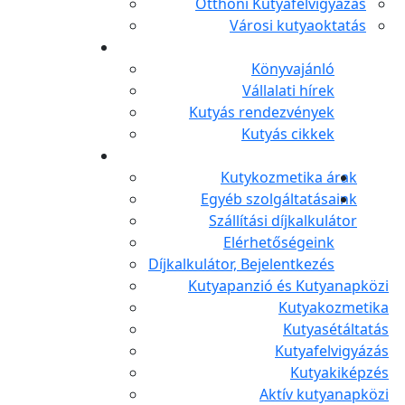
Otthoni Kutyafelvigyázás
Városi kutyaoktatás
Könyvajánló
Vállalati hírek
Kutyás rendezvények
Kutyás cikkek
Kutykozmetika árak
Egyéb szolgáltatásaink
Szállítási díjkalkulátor
Elérhetőségeink
Díjkalkulátor, Bejelentkezés
Kutyapanzió és Kutyanapközi
Kutyakozmetika
Kutyasétáltatás
Kutyafelvigyázás
Kutyakiképzés
Aktív kutyanapközi