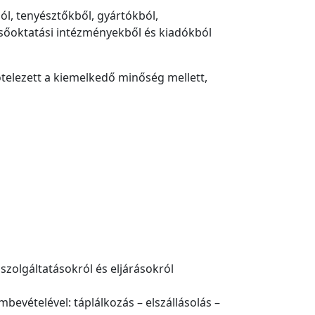
ól, tenyésztőkből, gyártókból,
elsőoktatási intézményekből és kiadókból
ötelezett a kiemelkedő minőség mellett,
szolgáltatásokról és eljárásokról
bevételével: táplálkozás – elszállásolás –