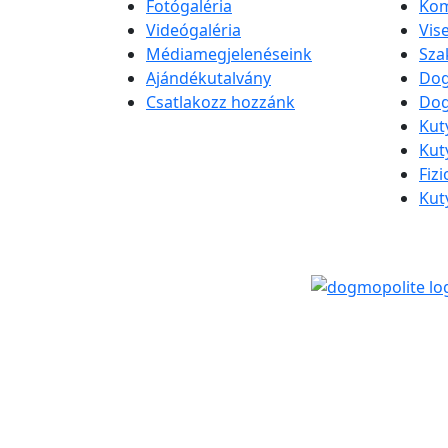
Fotógaléria
Kom
Videógaléria
Vis
Médiamegjelenéseink
Sza
Ajándékutalvány
Dog
Csatlakozz hozzánk
Dog
Kut
Kut
Fiz
Kut