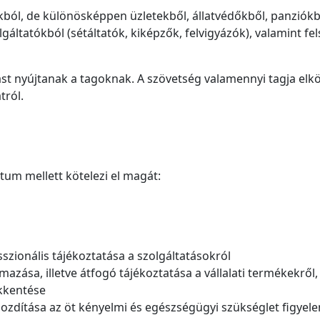
okból, de különösképpen üzletekből, állatvédőkből, panziókb
gáltatókból (sétáltatók, kiképzők, felvigyázók), valamint f
st nyújtanak a tagoknak. A szövetség valamennyi tagja elk
tról.
útum mellett kötelezi el magát:
szionális tájékoztatása a szolgáltatásokról
zása, illetve átfogó tájékoztatása a vállalati termékekről, 
ökkentése
ozdítása az öt kényelmi és egészségügyi szükséglet figyelem