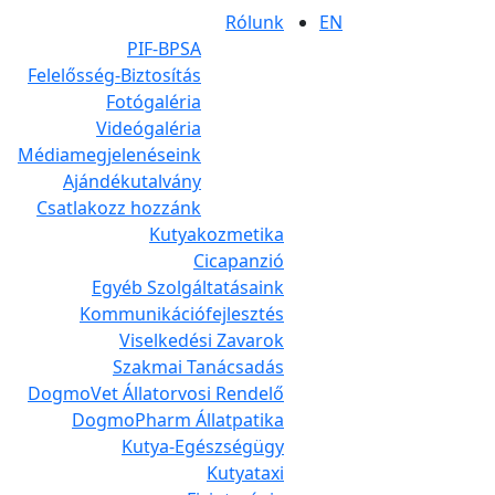
Rólunk
EN
PIF-BPSA
Felelősség-Biztosítás
Fotógaléria
Videógaléria
Médiamegjelenéseink
Ajándékutalvány
Csatlakozz hozzánk
Kutyakozmetika
Cicapanzió
Egyéb Szolgáltatásaink
Kommunikációfejlesztés
Viselkedési Zavarok
Szakmai Tanácsadás
DogmoVet Állatorvosi Rendelő
DogmoPharm Állatpatika
Kutya-Egészségügy
Kutyataxi