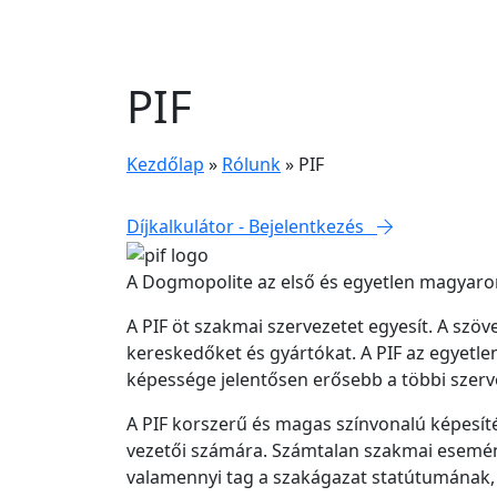
PIF
Kezdőlap
»
Rólunk
»
PIF
Díjkalkulátor - Bejelentkezés
A Dogmopolite az első és egyetlen magyarorszá
A PIF öt szakmai szervezetet egyesít. A szöv
kereskedőket és gyártókat. A PIF az egyetlen
képessége jelentősen erősebb a többi szerv
A PIF korszerű és magas színvonalú képesíté
vezetői számára. Számtalan szakmai esemén
valamennyi tag a szakágazat statútumának, e