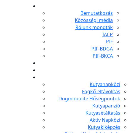
Bemutatkozás
Közösségi média
Rólunk mondták
IACP
PIF
PIF-BDGA
PIF-BKCA
Kutyanapközi
Fogkő-eltávolítás
Dogmopolite Hűségpontok
Kutyapanzió
Kutyasétáltatás
Aktív Napközi
Kutyakiképzés