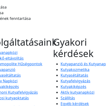
tása
sa
evének fenntartása
lgáltatásaink
Gyakori
kérdések
yanapközi
kő-eltávolítás
mopolite Hűségpontok
Kutyapanzió és Kutyanap
yapanzió
Kutyakozmetika
yasétáltatás
Kutyasétáltatás
ív Napközi
Kutyafelvigyázás
yakiképzés
Kutyakiképzés
honi Kutyafelvigyázás
Aktív kutyanapközi
osi kutyaoktatás
Szállítás
Egyéb kérdések