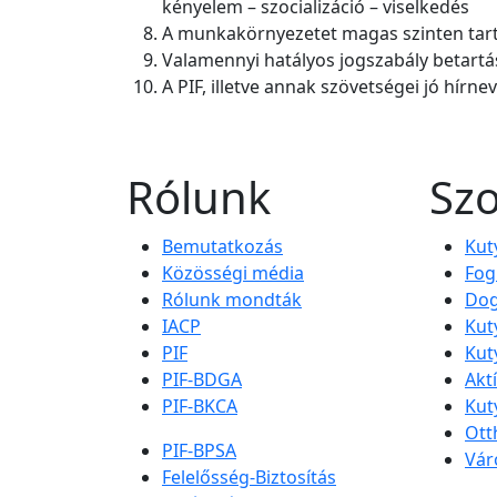
kényelem – szocializáció – viselkedés
A munkakörnyezetet magas szinten tar
Valamennyi hatályos jogszabály betartá
A PIF, illetve annak szövetségei jó hírn
Rólunk
Szo
Bemutatkozás
Kut
Közösségi média
Fog
Rólunk mondták
Dog
IACP
Kut
PIF
Kut
PIF-BDGA
Akt
PIF-BKCA
Kut
Ott
PIF-BPSA
Vár
Felelősség-Biztosítás