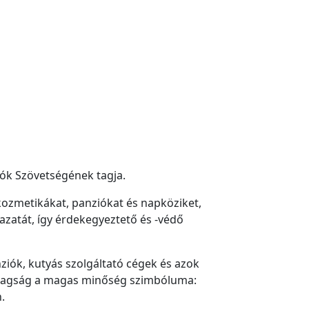
atók Szövetségének tagja.
 kozmetikákat, panziókat és napköziket,
gazatát, így érdekegyeztető és -védő
ziók, kutyás szolgáltató cégek és azok
ó tagság a magas minőség szimbóluma:
.