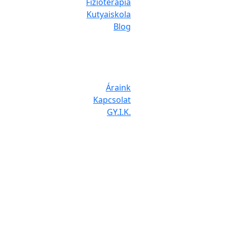
Fizioterápia
Kutyaiskola
Blog
Áraink
Kapcsolat
GY.I.K.