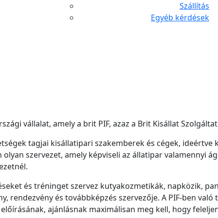
Szállítás
Egyéb kérdések
gi vállalat, amely a brit PIF, azaz a Brit Kisállat Szolgált
etségek tagjai kisállatipari szakemberek és cégek, ideértve
 olyan szervezet, amely képviseli az állatipar valamennyi á
ezetnél.
seket és tréninget szervez kutyakozmetikák, napközik, pan
y, rendezvény és továbbképzés szervezője. A PIF-ben val
lőírásának, ajánlásnak maximálisan meg kell, hogy feleljen