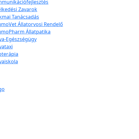
munikációfejlesztés
elkedési Zavarok
kmai Tanácsadás
moVet Állatorvosi Rendelő
moPharm Állatpatika
ya-Egészségügy
yataxi
ioterápia
yaiskola