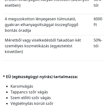
esetben)
tól
A megszokotton lényegesen túlmutató,
6000
gyakran elhanyagoltsággal összegfüggő
Ft
bontás óradíja
Méretből vagy viselkedésből fakadóan két
50%-
személyes kozmetikázás (egyeztetést
tól
követően)
* EÜ (egészségügyi nyírás) tartalmazza:
Karomvágás
Tappancs szőr vágás
Szem előtti szőr vágás
Végbélnyílás körüli szőr