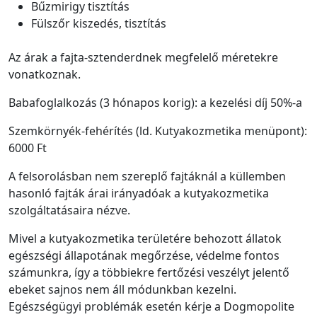
Bűzmirigy tisztítás
Fülszőr kiszedés, tisztítás
Az árak a fajta-sztenderdnek megfelelő méretekre
vonatkoznak.
Babafoglalkozás (3 hónapos korig): a kezelési díj 50%-a
Szemkörnyék-fehérítés (ld. Kutyakozmetika menüpont):
6000 Ft
A felsorolásban nem szereplő fajtáknál a küllemben
hasonló fajták árai irányadóak a kutyakozmetika
szolgáltatásaira nézve.
Mivel a kutyakozmetika területére behozott állatok
egészségi állapotának megőrzése, védelme fontos
számunkra, így a többiekre fertőzési veszélyt jelentő
ebeket sajnos nem áll módunkban kezelni.
Egészségügyi problémák esetén kérje a Dogmopolite