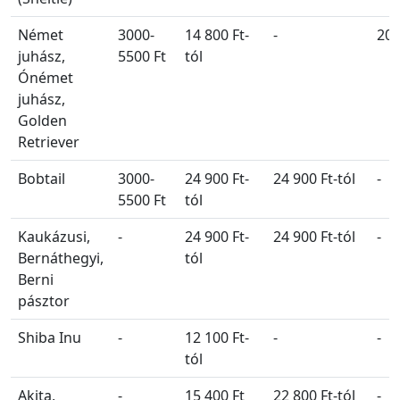
Német
3000-
14 800 Ft-
-
20 
juhász,
5500 Ft
tól
Ónémet
juhász,
Golden
Retriever
Bobtail
3000-
24 900 Ft-
24 900 Ft-tól
-
5500 Ft
tól
Kaukázusi,
-
24 900 Ft-
24 900 Ft-tól
-
Bernáthegyi,
tól
Berni
pásztor
Shiba Inu
-
12 100 Ft-
-
-
tól
Akita,
-
15 400 Ft
22 800 Ft-tól
-