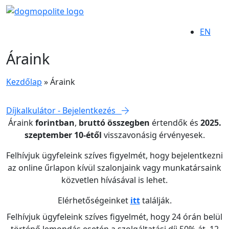
EN
Áraink
Kezdőlap
»
Áraink
Díjkalkulátor - Bejelentkezés
Áraink
forintban
,
bruttó összegben
értendők és
2025.
szeptember 10-étől
visszavonásig érvényesek.
Felhívjuk ügyfeleink szíves figyelmét, hogy bejelentkezni
az online űrlapon kívül szalonjaink vagy munkatársaink
közvetlen hívásával is lehet.
Elérhetőségeinket
itt
találják.
Felhívjuk ügyfeleink szíves figyelmét, hogy 24 órán belül
történő lemondás esetén a szolgáltatási díj 50%-át, 12