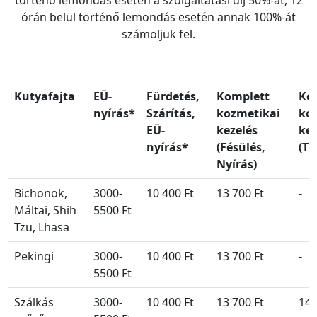
órán belül történő lemondás esetén annak 100%-át
számoljuk fel.
Kutyafajta
EÜ-
Fürdetés,
Komplett
Ko
nyírás*
Szárítás,
kozmetikai
ko
EÜ-
kezelés
kez
nyírás*
(Fésülés,
(Tr
Nyírás)
Bichonok,
3000-
10 400 Ft
13 700 Ft
-
Máltai, Shih
5500 Ft
Tzu, Lhasa
Pekingi
3000-
10 400 Ft
13 700 Ft
-
5500 Ft
Szálkás
3000-
10 400 Ft
13 700 Ft
14 