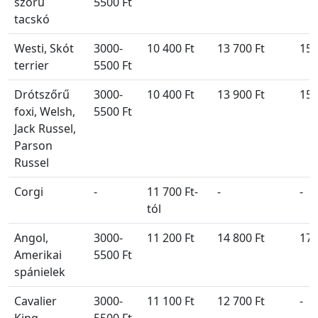
szőrű
5500 Ft
tacskó
Westi, Skót
3000-
10 400 Ft
13 700 Ft
15 
terrier
5500 Ft
Drótszőrű
3000-
10 400 Ft
13 900 Ft
15 
foxi, Welsh,
5500 Ft
Jack Russel,
Parson
Russel
Corgi
-
11 700 Ft-
-
-
tól
Angol,
3000-
11 200 Ft
14 800 Ft
17 
Amerikai
5500 Ft
spánielek
Cavalier
3000-
11 100 Ft
12 700 Ft
-
King
5500 Ft