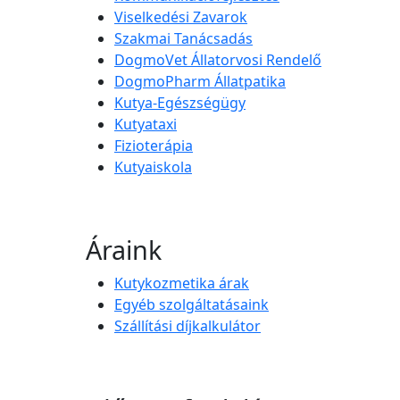
Viselkedési Zavarok
Szakmai Tanácsadás
DogmoVet Állatorvosi Rendelő
DogmoPharm Állatpatika
Kutya-Egészségügy
Kutyataxi
Fizioterápia
Kutyaiskola
Áraink
Kutykozmetika árak
Egyéb szolgáltatásaink
Szállítási díjkalkulátor