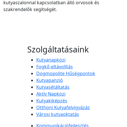
kutyaszalonnal kapcsolatban álló orvosok és
szakrendelők segítségét.
Szolgáltatásaink
Kutyanapközi
Fogkő-eltávolítás
Dogmopolite Hűségpontok
Kutyapanzió
Kutyasétáltatás
Aktív Napközi
Kutyakiképzés
Otthoni Kutyafelvigyázás
Városi kutyaoktatás
Kommunikációfejlesztés