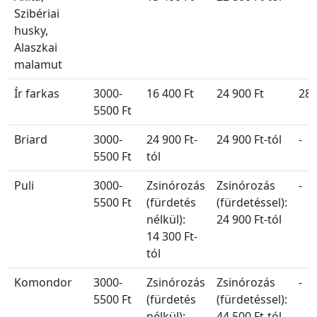
Szibériai
husky,
Alaszkai
malamut
Ír farkas
3000-
16 400 Ft
24 900 Ft
28 
5500 Ft
Briard
3000-
24 900 Ft-
24 900 Ft-tól
-
5500 Ft
tól
Puli
3000-
Zsinórozás
Zsinórozás
-
5500 Ft
(fürdetés
(fürdetéssel):
nélkül):
24 900 Ft-tól
14 300 Ft-
tól
Komondor
3000-
Zsinórozás
Zsinórozás
-
5500 Ft
(fürdetés
(fürdetéssel):
nélkül):
44 500 Ft-tól