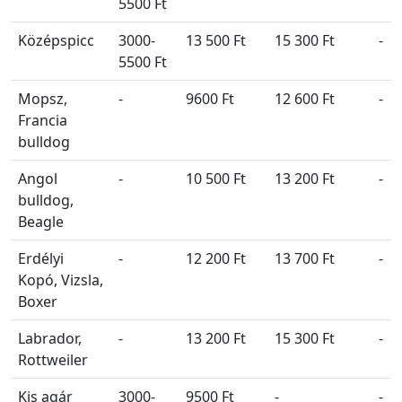
5500 Ft
Középspicc
3000-
13 500 Ft
15 300 Ft
-
5500 Ft
Mopsz,
-
9600 Ft
12 600 Ft
-
Francia
bulldog
Angol
-
10 500 Ft
13 200 Ft
-
bulldog,
Beagle
Erdélyi
-
12 200 Ft
13 700 Ft
-
Kopó, Vizsla,
Boxer
Labrador,
-
13 200 Ft
15 300 Ft
-
Rottweiler
Kis agár
3000-
9500 Ft
-
-