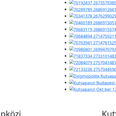
apközi
Kut