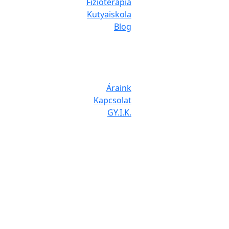
Fizioterápia
Kutyaiskola
Blog
Áraink
Kapcsolat
GY.I.K.