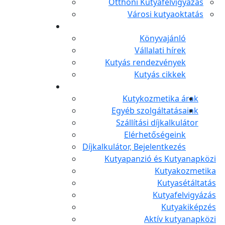
Otthoni Kutyafelvigyázás
Városi kutyaoktatás
Könyvajánló
Vállalati hírek
Kutyás rendezvények
Kutyás cikkek
Kutykozmetika árak
Egyéb szolgáltatásaink
Szállítási díjkalkulátor
Elérhetőségeink
Díjkalkulátor, Bejelentkezés
Kutyapanzió és Kutyanapközi
Kutyakozmetika
Kutyasétáltatás
Kutyafelvigyázás
Kutyakiképzés
Aktív kutyanapközi