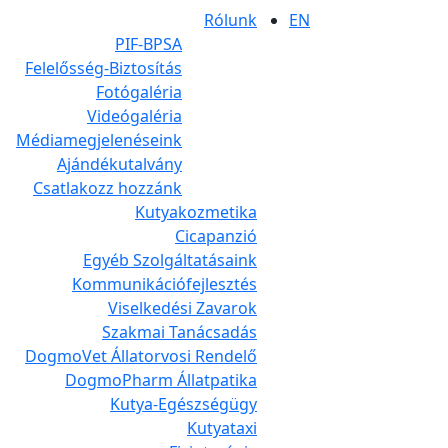
Rólunk
EN
PIF-BPSA
Felelősség-Biztosítás
Fotógaléria
Videógaléria
Médiamegjelenéseink
Ajándékutalvány
Csatlakozz hozzánk
Kutyakozmetika
Cicapanzió
Egyéb Szolgáltatásaink
Kommunikációfejlesztés
Viselkedési Zavarok
Szakmai Tanácsadás
DogmoVet Állatorvosi Rendelő
DogmoPharm Állatpatika
Kutya-Egészségügy
Kutyataxi