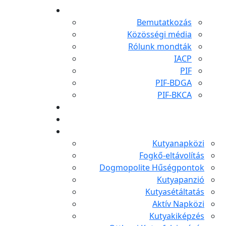
Bemutatkozás
Közösségi média
Rólunk mondták
IACP
PIF
PIF-BDGA
PIF-BKCA
Kutyanapközi
Fogkő-eltávolítás
Dogmopolite Hűségpontok
Kutyapanzió
Kutyasétáltatás
Aktív Napközi
Kutyakiképzés