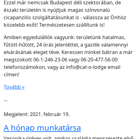
Ezzel már nemcsak Budapest déli szektorában, de
északi területén is nyújtjuk magas színvonalú
cicapanziós szolgáltatásunkat is - válassza az Önhöz
közelebb esőt! Természetesen szállítunk is!
Amiben egyedülállók vagyunk: területünk hatalmas,
fűtött-hűtött, 24 órás jelenléttel, a gazdik valamennyi
elvárásának eleget téve. Keressen minket bátran a már
megszokott 06-1-246-23-06 vagy 06-20-477-56-00
telefonszámokon, vagy az info@cat-o-lodge email
címen!
Tovább »
...
Megjelent: 2021. február 19.
A hónap munkatársa
Veronika ötéves volt, amikor családja megszerezte első