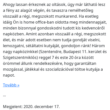
Ahogy lassan érkeznek az oltások, úgy már látható lesz
a fény az alagút végén, és tavaszra remélhetőleg
visszaáll a régi, megszokott munkarend. Ha esetleg
idáig Ön is home office-ban oldotta meg mindennapjait,
minden bizonnyal gondoskodni tudott kis kedvencéről
napközben. Amint azonban visszaáll a régi, megszokott
élet, és már adott esetben nem tudja gondját viselni,
lemozgatni, sétáltatni kutyáját, gondoljon ránk! Három
nagy napközinkkel (Szentendre, Budapest 11. kerület és
Szigetszentmiklós) reggel 7 és este 20 óra között
örömmel állunk rendelkezésére, hogy garantáltan
mozgással, játékkal és szocializációval töltse kutyája a
napot.
Tovább »
...
Megjelent: 2020. december 17.