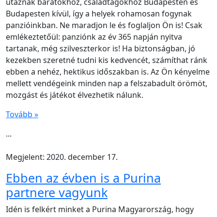
utaznak barátokhoz, családtagokhoz Budapesten és
Budapesten kívül, így a helyek rohamosan fogynak
panzióinkban. Ne maradjon le és foglaljon Ön is! Csak
emlékeztetőül: panziónk az év 365 napján nyitva
tartanak, még szilveszterkor is! Ha biztonságban, jó
kezekben szeretné tudni kis kedvencét, számíthat ránk
ebben a nehéz, hektikus időszakban is. Az Ön kényelme
mellett vendégeink minden nap a felszabadult örömöt,
mozgást és játékot élvezhetik nálunk.
Tovább »
...
Megjelent: 2020. december 17.
Ebben az évben is a Purina
partnere vagyunk
Idén is felkért minket a Purina Magyarország, hogy