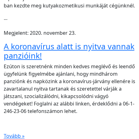
ban kezdte meg kutyakozmetikusi munkáját cégünknél.
...
Megjelent: 2020. november 23.
A koronavírus alatt is nyitva vannak
panzióink!
Ezúton is szeretnénk minden kedves meglévő és leendő
ügyfelünk figyelmébe ajánlani, hogy mindhárom
panziónk és napközink a koronavírus-járvány ellenére is
zavartalanul nyitva tartanak és szeretettel várják a
játszani, szocializálódni, kikapcsolódni vágyó
vendégeket! Foglalni az alábbi linken, érdeklődni a 06-1-
246-23-06 telefonszámon lehet.
Tovább »