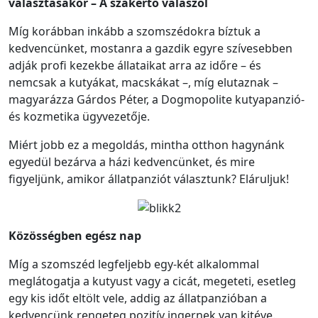
választásakor – A szakértő válaszol
Míg korábban inkább a szomszédokra bíztuk a
kedvencünket, mostanra a gazdik egyre szívesebben
adják profi kezekbe állataikat arra az időre – és
nemcsak a kutyákat, macskákat –, míg elutaznak –
magyarázza Gárdos Péter, a Dogmopolite kutyapanzió-
és kozmetika ügyvezetője.
Miért jobb ez a megoldás, mintha otthon hagynánk
egyedül bezárva a házi kedvencünket, és mire
figyeljünk, amikor állatpanziót választunk? Eláruljuk!
Közösségben egész nap
Míg a szomszéd legfeljebb egy-két alkalommal
meglátogatja a kutyust vagy a cicát, megeteti, esetleg
egy kis időt eltölt vele, addig az állatpanzióban a
kedvencünk rengeteg pozitív ingernek van kitéve.