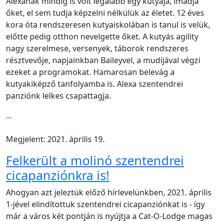
Alexának mindig is volt legalább egy kutyája, imádja
őket, el sem tudja képzelni nélkülük az életet. 12 éves
kora óta rendszeresen kutyaiskolában is tanul is velük,
előtte pedig otthon nevelgette őket. A kutyás agility
nagy szerelmese, versenyek, táborok rendszeres
résztvevője, napjainkban Baileyvel, a mudijával végzi
ezeket a programokat. Hamarosan belevág a
kutyakiképző tanfolyamba is. Alexa szentendrei
panziónk lelkes csapattagja.
...
Megjelent: 2021. április 19.
Felkerült a molinó szentendrei
cicapanziónkra is!
Ahogyan azt jeleztük előző hírlevelünkben, 2021. április
1-jével elindítottuk szentendrei cicapanziónkat is - így
már a város két pontján is nyújtja a Cat-O-Lodge magas