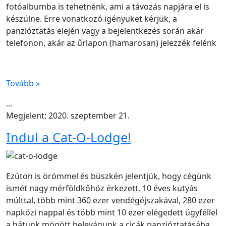
fotóalbumba is tehetnénk, ami a távozás napjára el is
készülne. Erre vonatkozó igényüket kérjük, a
panzióztatás elején vagy a bejelentkezés során akár
telefonon, akár az űrlapon (hamarosan) jelezzék felénk
Tovább »
...
Megjelent: 2020. szeptember 21.
Indul a Cat-O-Lodge!
Ezúton is örömmel és büszkén jelentjük, hogy cégünk
ismét nagy mérföldkőhöz érkezett. 10 éves kutyás
múlttal, több mint 360 ezer vendégéjszakával, 280 ezer
napközi nappal és több mint 10 ezer elégedett ügyféllel
a hátunk mögött belevágunk a cicák panzióztatásába,