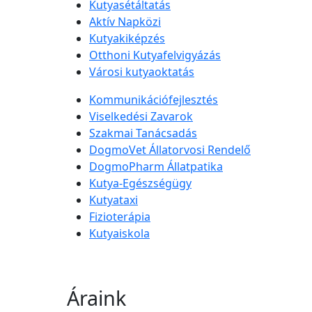
Kutyasétáltatás
Aktív Napközi
Kutyakiképzés
Otthoni Kutyafelvigyázás
Városi kutyaoktatás
Kommunikációfejlesztés
Viselkedési Zavarok
Szakmai Tanácsadás
DogmoVet Állatorvosi Rendelő
DogmoPharm Állatpatika
Kutya-Egészségügy
Kutyataxi
Fizioterápia
Kutyaiskola
Áraink