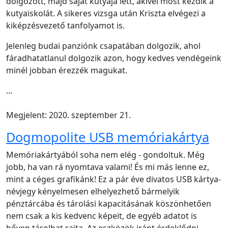
dolgozott, majd saját kutyája lett, akivel most kezdik a
kutyaiskolát. A sikeres vizsga után Kriszta elvégezi a
kiképzésvezető tanfolyamot is.
Jelenleg budai panziónk csapatában dolgozik, ahol
fáradhatatlanul dolgozik azon, hogy kedves vendégeink
minél jobban érezzék magukat.
...
Megjelent: 2020. szeptember 21.
Dogmopolite USB memóriakártya
Memóriakártyából soha nem elég - gondoltuk. Még
jobb, ha van rá nyomtava valami! És mi más lenne ez,
mint a céges grafikánk! Ez a pár éve divatos USB kártya-
névjegy kényelmesen elhelyezhető bármelyik
pénztárcába és tárolási kapacitásának köszönhetően
nem csak a kis kedvenc képeit, de egyéb adatot is
bőven tárolhat rajta. Az eszközök iránt érdeklődni,