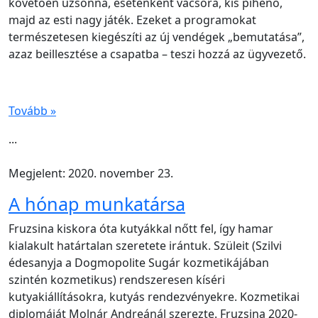
követően uzsonna, esetenként vacsora, kis pihenő,
majd az esti nagy játék. Ezeket a programokat
természetesen kiegészíti az új vendégek „bemutatása”,
azaz beillesztése a csapatba – teszi hozzá az ügyvezető.
Tovább »
...
Megjelent: 2020. november 23.
A hónap munkatársa
Fruzsina kiskora óta kutyákkal nőtt fel, így hamar
kialakult határtalan szeretete irántuk. Szüleit (Szilvi
édesanyja a Dogmopolite Sugár kozmetikájában
szintén kozmetikus) rendszeresen kíséri
kutyakiállításokra, kutyás rendezvényekre. Kozmetikai
diplomáját Molnár Andreánál szerezte. Fruzsina 2020-