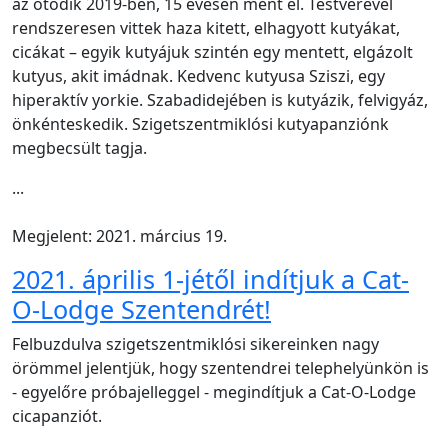
az ötödik 2019-ben, 15 évesen ment el. Testvérével
rendszeresen vittek haza kitett, elhagyott kutyákat,
cicákat – egyik kutyájuk szintén egy mentett, elgázolt
kutyus, akit imádnak. Kedvenc kutyusa Sziszi, egy
hiperaktív yorkie. Szabadidejében is kutyázik, felvigyáz,
önkénteskedik. Szigetszentmiklósi kutyapanziónk
megbecsült tagja.
...
Megjelent: 2021. március 19.
2021. április 1-jétől indítjuk a Cat-
O-Lodge Szentendrét!
Felbuzdulva szigetszentmiklósi sikereinken nagy
örömmel jelentjük, hogy szentendrei telephelyünkön is
- egyelőre próbajelleggel - megindítjuk a Cat-O-Lodge
cicapanziót.