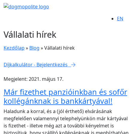
EN
Vállalati hírek
Kezdőlap
»
Blog
»
Vállalati hírek
Díjkalkulátor - Bejelentkezés
Megjelent: 2021. május 17.
Már fizethet panzióinkban és sofőr
kollégánknak is bankkártyával!
Haladunk a korral, és a (jól érthető) elvárásának
megfelelően valamennyi telephelyünkön már kártyával
is fizethet - illetve még azt a további kényelmet is
biztosítjuk, hogy szállító kollégánknak is megbízhatóan,