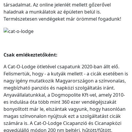
társadalmat. Az online jelenlét mellett gőzerővel
haladnak a munkálatok az épületen belül is.
Természetesen vendégeket már örömmel fogadunk!
Csak emlékeztetőként:
A Cat-O-Lodge ötletével csapatunk 2020-ban állt elő.
Felismertük, hogy - a kutyák mellett - a cicák esetében is
nagy igény mutatkozik Magyarországon a színvonalas,
megbízható panziós és napközi szolgáltatás iránt.
Anyavállalatunkkal, a Dogmopolite Kft-vel, amely 2010-
es indulása óta több mint 360 ezer vendégéjszakát
bonyolított már le, elszántak vagyunk, hogy hasonlóan
magas színvonalon nyújtsuk ezt a szolgáltatást cicák
számára is. A Cat-O-Lodge Cicapanzió és Cicanapközi
egyedülálló módon 200 nm beltéri, hűtött/fűtött,