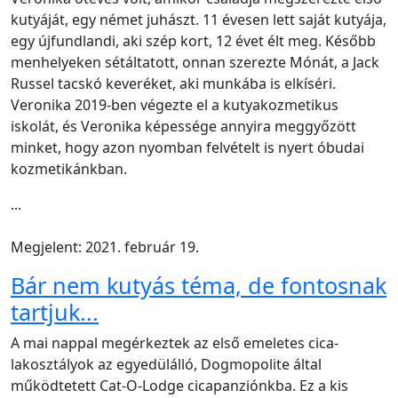
kutyáját, egy német juhászt. 11 évesen lett saját kutyája,
egy újfundlandi, aki szép kort, 12 évet élt meg. Később
menhelyeken sétáltatott, onnan szerezte Mónát, a Jack
Russel tacskó keveréket, aki munkába is elkíséri.
Veronika 2019-ben végezte el a kutyakozmetikus
iskolát, és Veronika képessége annyira meggyőzött
minket, hogy azon nyomban felvételt is nyert óbudai
kozmetikánkban.
...
Megjelent: 2021. február 19.
Bár nem kutyás téma, de fontosnak
tartjuk...
A mai nappal megérkeztek az első emeletes cica-
lakosztályok az egyedülálló, Dogmopolite által
működtetett Cat-O-Lodge cicapanziónkba. Ez a kis