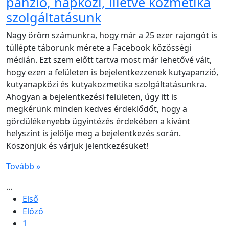
panzió, napközi, illetve kozmetika
szolgáltatásunk
Nagy öröm számunkra, hogy már a 25 ezer rajongót is
túllépte táborunk mérete a Facebook közösségi
médián. Ezt szem előtt tartva most már lehetővé vált,
hogy ezen a felületen is bejelentkezzenek kutyapanzió,
kutyanapközi és kutyakozmetika szolgáltatásunkra.
Ahogyan a bejelentkezési felületen, úgy itt is
megkérünk minden kedves érdeklődőt, hogy a
gördülékenyebb ügyintézés érdekében a kívánt
helyszínt is jelölje meg a bejelentkezés során.
Köszönjük és várjuk jelentkezésüket!
Tovább »
...
Első
Előző
1