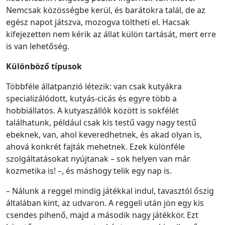
Nemcsak közösségbe kerül, és barátokra talál, de az
egész napot játszva, mozogva töltheti el. Hacsak
kifejezetten nem kérik az állat külön tartását, mert erre
is van lehetőség.
Különböző típusok
Többféle állatpanzió létezik: van csak kutyákra
specializálódott, kutyás-cicás és egyre több a
hobbiállatos. A kutyaszállók között is sokfélét
találhatunk, például csak kis testű vagy nagy testű
ebeknek, van, ahol keveredhetnek, és akad olyan is,
ahová konkrét fajták mehetnek. Ezek különféle
szolgáltatásokat nyújtanak – sok helyen van már
kozmetika is! –, és máshogy telik egy nap is.
– Nálunk a reggel mindig játékkal indul, tavasztól őszig
általában kint, az udvaron. A reggeli után jön egy kis
csendes pihenő, majd a második nagy játékkör. Ezt