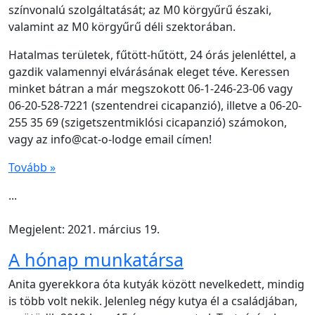
színvonalú szolgáltatását; az M0 körgyűrű északi,
valamint az M0 körgyűrű déli szektorában.
Hatalmas területek, fűtött-hűtött, 24 órás jelenléttel, a
gazdik valamennyi elvárásának eleget téve. Keressen
minket bátran a már megszokott 06-1-246-23-06 vagy
06-20-528-7221 (szentendrei cicapanzió), illetve a 06-20-
255 35 69 (szigetszentmiklósi cicapanzió) számokon,
vagy az info@cat-o-lodge email címen!
Tovább »
...
Megjelent: 2021. március 19.
A hónap munkatársa
Anita gyerekkora óta kutyák között nevelkedett, mindig
is több volt nekik. Jelenleg négy kutya él a családjában,