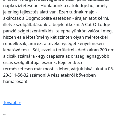
napköziztetésébe. Honlapunk a catolodge.hu, amely
jelenleg fejlesztés alatt van. Ezen tudnak majd -
akárcsak a Dogmopolite esetében - árajánlatot kérni,
illetve szolgáltatásunkra bejelentkezni. A Cat-O-Lodge
panzió szigetszentmiklósi telephelyünkön valósul meg,
hiszen ez a létesítmény két szinten olyan méretekkel
rendelkezik, ami ezt a tevékenységet kényelmesen
lehetővé teszi. Sőt, ezzel a területtel - dedikáltan 200 nm
a cicák számára - egy csapásra az ország legnagyobb
cicás szolgáltatója leszünk. Bejelentkezni
természetesen már most is lehet, várjuk hívásukat a 06-
20-311-56-32 számon! A részletekről bővebben
hamarosan!
Tovább »
...