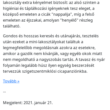
lakosztály extra kényelmet biztosít: az alsó szinten a
higiéniai és táplálkozási igényeknek tesz eleget, a
középső emeleten a cicák "nappalija", míg a felső
emeleten az éjszakai, amolyan "henyélő" részleg
található.
Gondos és hosszas keresés és utánajárás, tesztelés
után ezeket a mini-lakosztályokat találtuk a
legmegfelelőbb megoldásnak azokra az esetekre,
amikor a gazdik nem kívánják, vagy egyéb okok miatt
nem megoldható a nagyszobás tartás. A tavasz és nyár
folyamán legalább húsz ilyen egység beszerzését
tervezzük szigetszentmiklósi cicapanziónkba.
Tovább »
...
Megjelent: 2021. január 21.