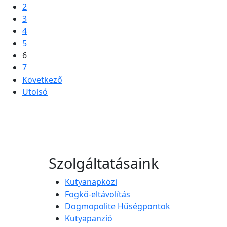
2
3
4
5
6
7
Következő
Utolsó
Szolgáltatásaink
Kutyanapközi
Fogkő-eltávolítás
Dogmopolite Hűségpontok
Kutyapanzió