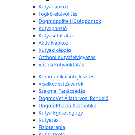
Kutyanapközi
Fogkő-eltávolítás
Dogmopolite Hűségpontok
Kutyapanzió
Kutyasétáltatás
Aktív Napközi
Kutyakiképzés
Otthoni Kutyafelvigyázás
Városi kutyaoktatás
Kommunikációfejlesztés
Viselkedési Zavarok
Szakmai Tanácsadás
DogmoVet Állatorvosi Rendelő
DogmoPharm Állatpatika
Kutya-Egészségügy
Kutyataxi
Fizioterápia
Kutyaiskola