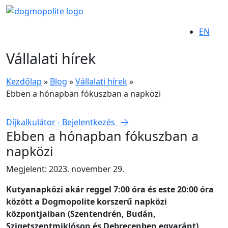
EN
Vállalati hírek
Kezdőlap
»
Blog
»
Vállalati hírek
»
Ebben a hónapban fókuszban a napközi
Díjkalkulátor - Bejelentkezés
Ebben a hónapban fókuszban a
napközi
Megjelent: 2023. november 29.
Kutyanapközi akár reggel 7:00 óra és este 20:00 óra
között a Dogmopolite korszerű napközi
központjaiban (Szentendrén, Budán,
Szigetszentmiklóson és Debrecenben egyaránt)