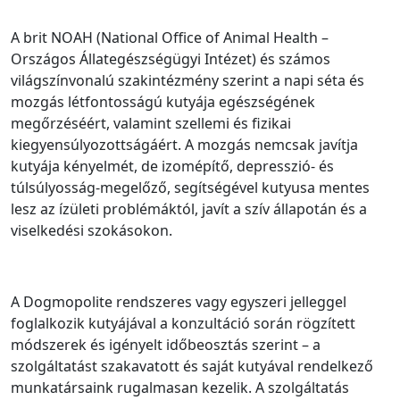
A brit NOAH (National Office of Animal Health –
Országos Állategészségügyi Intézet) és számos
világszínvonalú szakintézmény szerint a napi séta és
mozgás létfontosságú kutyája egészségének
megőrzéséért, valamint szellemi és fizikai
kiegyensúlyozottságáért. A mozgás nemcsak javítja
kutyája kényelmét, de izomépítő, depresszió- és
túlsúlyosság-megelőző, segítségével kutyusa mentes
lesz az ízületi problémáktól, javít a szív állapotán és a
viselkedési szokásokon.
A Dogmopolite rendszeres vagy egyszeri jelleggel
foglalkozik kutyájával a konzultáció során rögzített
módszerek és igényelt időbeosztás szerint – a
szolgáltatást szakavatott és saját kutyával rendelkező
munkatársaink rugalmasan kezelik. A szolgáltatás