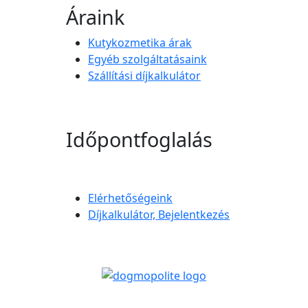
Áraink
Kutykozmetika árak
Egyéb szolgáltatásaink
Szállítási díjkalkulátor
Időpontfoglalás
Elérhetőségeink
Díjkalkulátor, Bejelentkezés