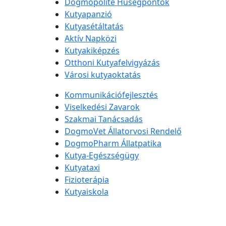
Dogmopolite Hűségpontok
Kutyapanzió
Kutyasétáltatás
Aktív Napközi
Kutyakiképzés
Otthoni Kutyafelvigyázás
Városi kutyaoktatás
Kommunikációfejlesztés
Viselkedési Zavarok
Szakmai Tanácsadás
DogmoVet Állatorvosi Rendelő
DogmoPharm Állatpatika
Kutya-Egészségügy
Kutyataxi
Fizioterápia
Kutyaiskola