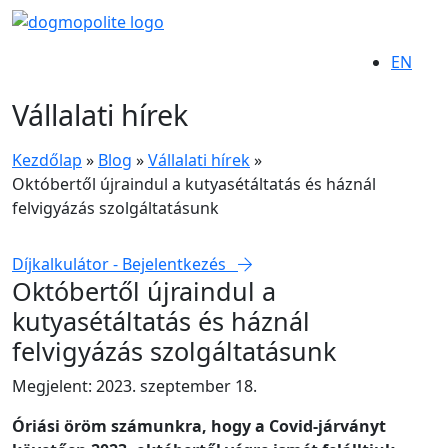
EN
Vállalati hírek
Kezdőlap
»
Blog
»
Vállalati hírek
»
Októbertől újraindul a kutyasétáltatás és háznál
felvigyázás szolgáltatásunk
Díjkalkulátor - Bejelentkezés
Októbertől újraindul a
kutyasétáltatás és háznál
felvigyázás szolgáltatásunk
Megjelent: 2023. szeptember 18.
Óriási öröm számunkra, hogy a Covid-járványt