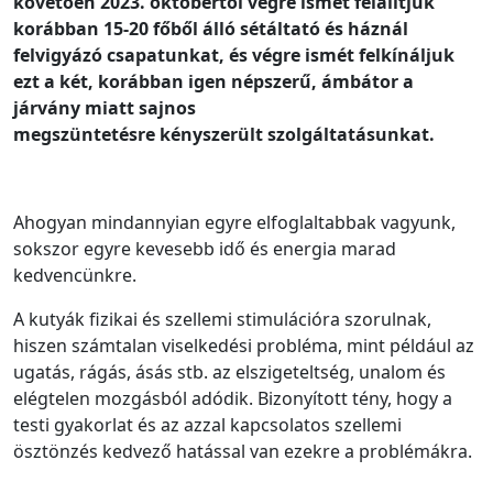
követően 2023. októbertől végre ismét felálltjuk
korábban 15-20 főből álló sétáltató és háznál
felvigyázó csapatunkat, és végre ismét felkínáljuk
ezt a két, korábban igen népszerű, ámbátor a
járvány miatt sajnos
megszüntetésre kényszerült szolgáltatásunkat.
Ahogyan mindannyian egyre elfoglaltabbak vagyunk,
sokszor egyre kevesebb idő és energia marad
kedvencünkre.
A kutyák fizikai és szellemi stimulációra szorulnak,
hiszen számtalan viselkedési probléma, mint például az
ugatás, rágás, ásás stb. az elszigeteltség, unalom és
elégtelen mozgásból adódik. Bizonyított tény, hogy a
testi gyakorlat és az azzal kapcsolatos szellemi
ösztönzés kedvező hatással van ezekre a problémákra.