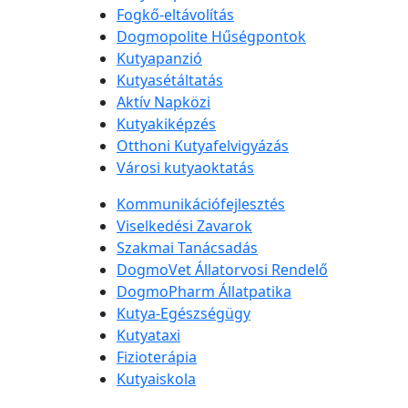
Fogkő-eltávolítás
Dogmopolite Hűségpontok
Kutyapanzió
Kutyasétáltatás
Aktív Napközi
Kutyakiképzés
Otthoni Kutyafelvigyázás
Városi kutyaoktatás
Kommunikációfejlesztés
Viselkedési Zavarok
Szakmai Tanácsadás
DogmoVet Állatorvosi Rendelő
DogmoPharm Állatpatika
Kutya-Egészségügy
Kutyataxi
Fizioterápia
Kutyaiskola