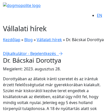
EN
Vállalati hírek
Kezdőlap
»
Blog
»
Vállalati hírek
»
Dr. Bácskai Dorottya
Díjkalkulátor - Bejelentkezés
Dr. Bácskai Dorottya
Megjelent: 2023. augusztus 28.
Dorottyában az állatok iránti szeretet és az irántuk
érzett felelősségtudat már gyerekkorában kialakult.
Szülei már kiskorától kezdve teret engedtek a
kisállatoknak az életében, ezáltal úgy nőtt fel, hogy
mindig voltak nyulai. Jelenleg egy 5 éves holland
törpenyúl tulajdonosa. A 18 év nyúltartás alatt sok