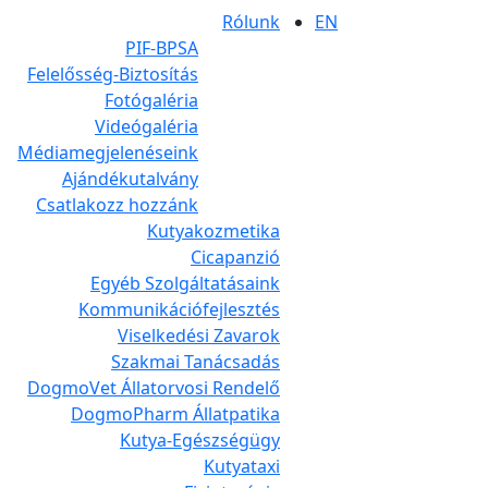
Rólunk
EN
PIF-BPSA
Felelősség-Biztosítás
Fotógaléria
Videógaléria
Médiamegjelenéseink
Ajándékutalvány
Csatlakozz hozzánk
Kutyakozmetika
Cicapanzió
Egyéb Szolgáltatásaink
Kommunikációfejlesztés
Viselkedési Zavarok
Szakmai Tanácsadás
DogmoVet Állatorvosi Rendelő
DogmoPharm Állatpatika
Kutya-Egészségügy
Kutyataxi