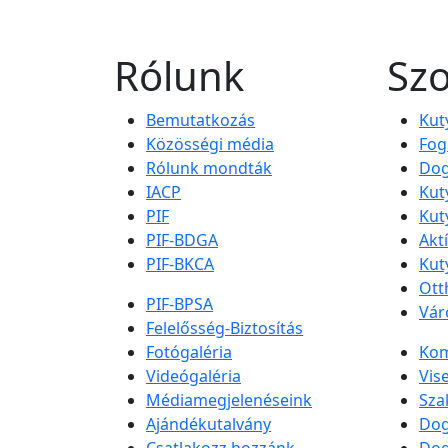
Rólunk
Szo
Bemutatkozás
Kut
Közösségi média
Fog
Rólunk mondták
Dog
IACP
Kut
PIF
Kut
PIF-BDGA
Akt
PIF-BKCA
Kut
Ott
PIF-BPSA
Vár
Felelősség-Biztosítás
Fotógaléria
Kom
Videógaléria
Vis
Médiamegjelenéseink
Sza
Ajándékutalvány
Dog