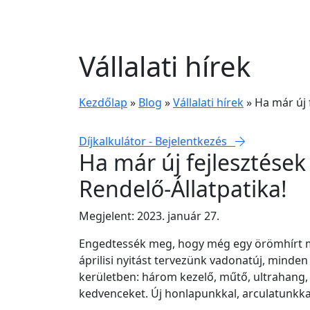
Vállalati hírek
Kezdőlap
»
Blog
»
Vállalati hírek
»
Ha már új 
Díjkalkulátor - Bejelentkezés
Ha már új fejlesztése
Rendelő-Állatpatika!
Megjelent: 2023. január 27.
Engedtessék meg, hogy még egy örömhírt m
áprilisi nyitást tervezünk vadonatúj, minden
kerületben: három kezelő, műtő, ultrahang, r
kedvenceket. Új honlapunkkal, arculatunkk