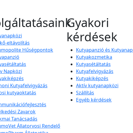
lgáltatásaink
Gyakori
kérdések
yanapközi
kő-eltávolítás
mopolite Hűségpontok
Kutyapanzió és Kutyanap
yapanzió
Kutyakozmetika
yasétáltatás
Kutyasétáltatás
ív Napközi
Kutyafelvigyázás
yakiképzés
Kutyakiképzés
honi Kutyafelvigyázás
Aktív kutyanapközi
osi kutyaoktatás
Szállítás
Egyéb kérdések
munikációfejlesztés
elkedési Zavarok
kmai Tanácsadás
moVet Állatorvosi Rendelő