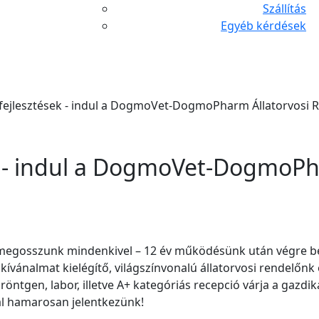
Szállítás
Egyéb kérdések
fejlesztések - indul a DogmoVet-DogmoPharm Állatorvosi Re
k - indul a DogmoVet-DogmoPh
egosszunk mindenkivel – 12 év működésünk után végre be
 kívánalmat kielégítő, világszínvonalú állatorvosi rendelőn
öntgen, labor, illetve A+ kategóriás recepció várja a gazdik
al hamarosan jelentkezünk!