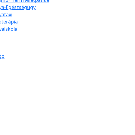
moPharm Állatpatika
ya-Egészségügy
yataxi
ioterápia
yaiskola