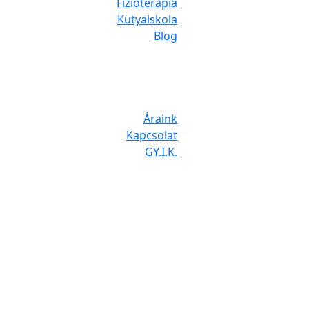
Fizioterápia
Kutyaiskola
Blog
Áraink
Kapcsolat
GY.I.K.