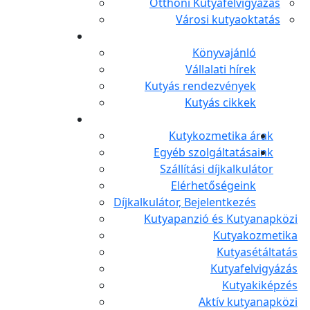
Otthoni Kutyafelvigyázás
Városi kutyaoktatás
Könyvajánló
Vállalati hírek
Kutyás rendezvények
Kutyás cikkek
Kutykozmetika árak
Egyéb szolgáltatásaink
Szállítási díjkalkulátor
Elérhetőségeink
Díjkalkulátor, Bejelentkezés
Kutyapanzió és Kutyanapközi
Kutyakozmetika
Kutyasétáltatás
Kutyafelvigyázás
Kutyakiképzés
Aktív kutyanapközi