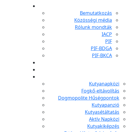
Bemutatkozás
Közösségi média
Rólunk mondták
IACP
PIF
PIF-BDGA
PIF-BKCA
Kutyanapközi
Fogkő-eltávolítás
Dogmopolite Hűségpontok
Kutyapanzió
Kutyasétáltatás
Aktív Napközi
Kutyakiképzés