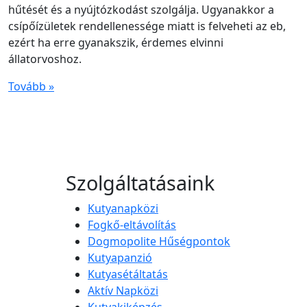
hűtését és a nyújtózkodást szolgálja. Ugyanakkor a
csípőízületek rendellenessége miatt is felveheti az eb,
ezért ha erre gyanakszik, érdemes elvinni
állatorvoshoz.
Tovább »
Szolgáltatásaink
Kutyanapközi
Fogkő-eltávolítás
Dogmopolite Hűségpontok
Kutyapanzió
Kutyasétáltatás
Aktív Napközi
Kutyakiképzés