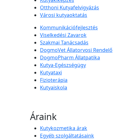
Otthoni Kutyafelvigyázás
Városi kutyaoktatás
Kommunikációfejlesztés
Viselkedési Zavarok
Szakmai Tanácsadás
DogmoVet Állatorvosi Rendelő
DogmoPharm Állatpatika
Kutya-Egészségügy
Kutyataxi
Fizioterápia
Kutyaiskola
Áraink
Kutykozmetika árak
Egyéb szolgáltatásaink