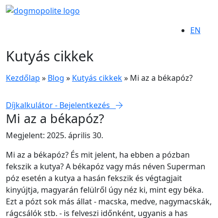
EN
Kutyás cikkek
Kezdőlap
»
Blog
»
Kutyás cikkek
»
Mi az a békapóz?
Díjkalkulátor - Bejelentkezés
Mi az a békapóz?
Megjelent: 2025. április 30.
Mi az a békapóz? És mit jelent, ha ebben a pózban
fekszik a kutya? A békapóz vagy más néven Superman
póz esetén a kutya a hasán fekszik és végtagjait
kinyújtja, magyarán felülről úgy néz ki, mint egy béka.
Ezt a pózt sok más állat - macska, medve, nagymacskák,
rágcsálók stb. - is felveszi időnként, ugyanis a has