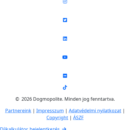
© 2026 Dogmopolite. Minden jog fenntartva.
Partnereink
|
Impresszum
|
Adatvédelmi nyilatkozat
|
Copyright
|
ÁSZF
Díjkalkulátor, bejelentkezés