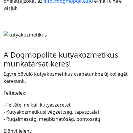
önéletrajzokat az
info@dogmopolite.hu
e-mail címre
várjuk.
A Dogmopolite kutyakozmetikus
munkatársat keres!
Egyre bővülő kutyakozmetikus csapatunkba új kollégát
keresünk.
Feltételek:
- Feltétel nélküli kutyaszeretet
- Kutyakozmetikusi végzettség, tapasztalat
- Rugalmasság, megbízhatóság, pontosság
Előnyt jelent: