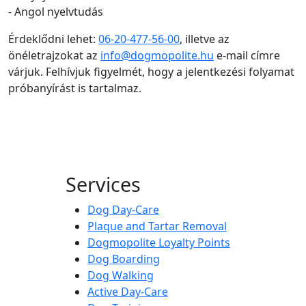
- Angol nyelvtudás
Érdeklődni lehet:
06-20-477-56-00
, illetve az
önéletrajzokat az
info@dogmopolite.hu
e-mail címre
várjuk. Felhívjuk figyelmét, hogy a jelentkezési folyamat
próbanyírást is tartalmaz.
Services
Dog Day-Care
Plaque and Tartar Removal
Dogmopolite Loyalty Points
Dog Boarding
Dog Walking
Active Day-Care